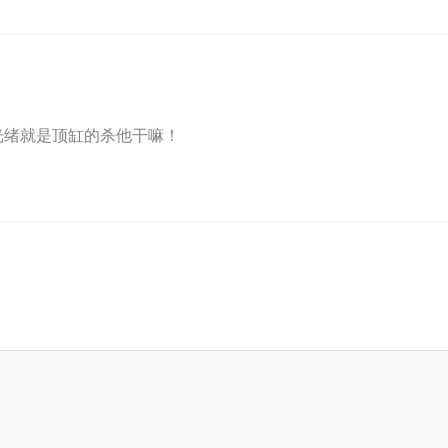
光绪就是顶缸的杀他干嘛！