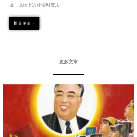
址，以便下次评论时使用。
更多文章
Page
Page
Page
Page
Page
Page
Page
Page
Page
Page
Page
Page
Page
Page
Page
Page
Page
Page
Page
Page
Page
Page
Page
Page
Page
Page
Page
Page
Page
Page
Page
Page
Page
Page
Pa
P