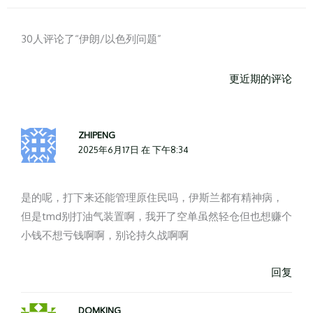
更
更
近
近
30人评论了“伊朗/以色列问题”
期
期
的
的
更近期的评论
评
评
论
论
ZHIPENG
2025年6月17日 在 下午8:34
是的呢，打下来还能管理原住民吗，伊斯兰都有精神病，
但是tmd别打油气装置啊，我开了空单虽然轻仓但也想赚个
小钱不想亏钱啊啊，别论持久战啊啊
回复
DOMKING