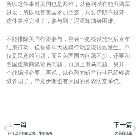
所以这件事对美国也是两难，以色列没有能力陆军
进攻，所以就算美国参加空袭，只要伊朗不投降，
这件事没完没了，参与到了泥潭却抽身困难。
不能排除美国有限参与，空袭一把核设施然后宣布
结束行动，但是多年大规模行动应该很难发生。不
仅是民意的问题，而且美国国内问题不少，还要和
各国重新商谈贸易问题，再加上俄乌问题。另开一
个战场没必要。再说，以色列的斩首行动已经够震
慑各国了，毕竟伊朗也有大国的神农防空系统。
Prev
N
上一篇
下一篇
评论巴菲特的进出口平衡策略
大美丽法案