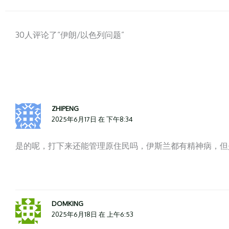
更
更
近
近
30人评论了“伊朗/以色列问题”
期
期
的
的
评
评
论
论
ZHIPENG
2025年6月17日 在 下午8:34
是的呢，打下来还能管理原住民吗，伊斯兰都有精神病，但
DOMKING
2025年6月18日 在 上午6:53