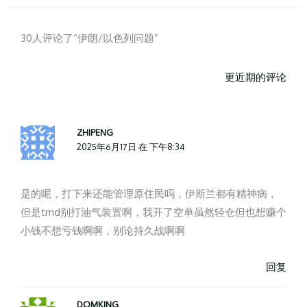
更
更
近
近
30人评论了“伊朗/以色列问题”
期
期
的
的
更近期的评论
评
评
论
论
ZHIPENG
2025年6月17日 在 下午8:34
是的呢，打下来还能管理原住民吗，伊斯兰都有精神病，
但是tmd别打油气装置啊，我开了空单虽然轻仓但也想赚个
小钱不想亏钱啊啊，别论持久战啊啊
回复
DOMKING