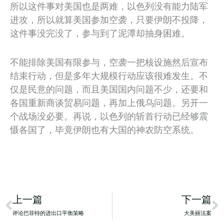
所以这件事对美国也是两难，以色列没有能力陆军
进攻，所以就算美国参加空袭，只要伊朗不投降，
这件事没完没了，参与到了泥潭却抽身困难。
不能排除美国有限参与，空袭一把核设施然后宣布
结束行动，但是多年大规模行动应该很难发生。不
仅是民意的问题，而且美国国内问题不少，还要和
各国重新商谈贸易问题，再加上俄乌问题。另开一
个战场没必要。再说，以色列的斩首行动已经够震
慑各国了，毕竟伊朗也有大国的神农防空系统。
Prev
N
上一篇
下一篇
评论巴菲特的进出口平衡策略
大美丽法案