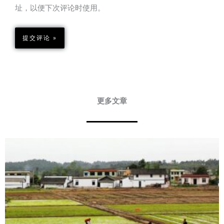
址，以便下次评论时使用。
更多文章
Page
Page
Page
Page
Page
Page
Page
Page
Page
Page
Page
Page
Page
Page
Page
Page
Page
Page
Page
Page
Page
Page
Page
Page
Page
Page
Page
Page
Page
Page
Page
Page
Page
Page
Pa
P