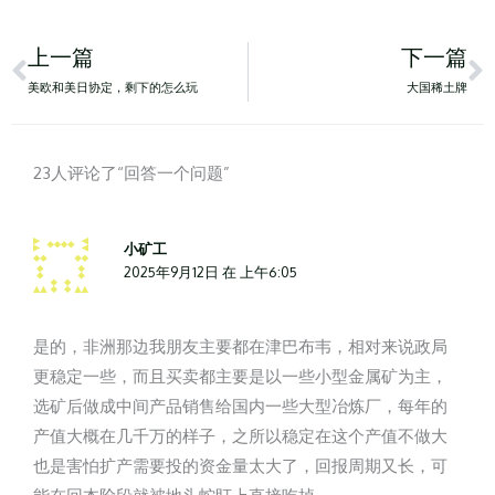
Prev
N
上一篇
下一篇
美欧和美日协定，剩下的怎么玩
大国稀土牌
23人评论了“回答一个问题”
小矿工
2025年9月12日 在 上午6:05
是的，非洲那边我朋友主要都在津巴布韦，相对来说政局
更稳定一些，而且买卖都主要是以一些小型金属矿为主，
选矿后做成中间产品销售给国内一些大型冶炼厂，每年的
产值大概在几千万的样子，之所以稳定在这个产值不做大
也是害怕扩产需要投的资金量太大了，回报周期又长，可