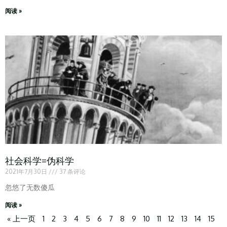
阅读 »
社会科学=伪科学
2021年7月30日
37 条评论
忽悠了无数傻瓜
阅读 »
« 上一页
1
2
3
4
5
6
7
8
9
10
11
12
13
14
15