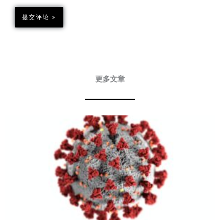
更多文章
Page
Page
Page
Page
Page
Page
Page
Page
Page
Page
Page
Page
Page
Page
Page
Page
Page
Page
Page
Page
Page
Page
Page
Page
Page
Page
Page
Page
Page
Page
Page
Page
Page
Page
Pa
P