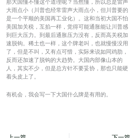
那大国懂不懂这个道理呢？当然懂，所以总是雷声
大雨点小（川普也经常雷声大雨点小，但川普要的
是一个平顺的美国再工业化）。这和当初大国不怕
美国加关税，互掐一样，觉得可能通胀能让川普感
到巨大压力。到最后通胀压力没有，反而高关税加
速脱钩。稀土也一样，这个牌老叫，也就慢慢没用
了，但是不叫，又有点可惜，实际来说如同鸡肋，
反而还加速了脱钩的大趋势。大国内部像山本的
人，其实不少，但是总方针不要妥协，那也只能硬
着头皮上了。
有机会，我会写一下大国什么牌是有用的。
Prev
N
上一篇
下一篇