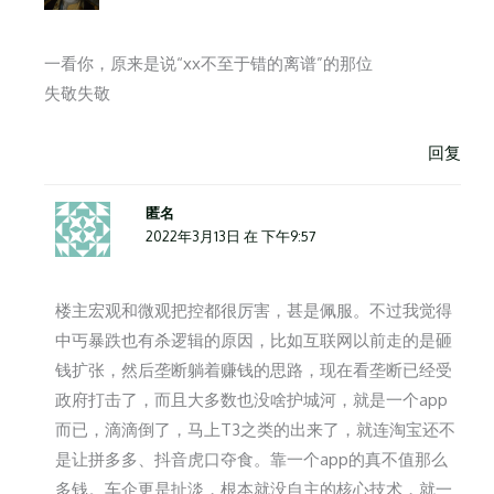
一看你，原来是说“xx不至于错的离谱”的那位
失敬失敬
回复
匿名
2022年3月13日 在 下午9:57
楼主宏观和微观把控都很厉害，甚是佩服。不过我觉得
中丐暴跌也有杀逻辑的原因，比如互联网以前走的是砸
钱扩张，然后垄断躺着赚钱的思路，现在看垄断已经受
政府打击了，而且大多数也没啥护城河，就是一个app
而已，滴滴倒了，马上T3之类的出来了，就连淘宝还不
是让拼多多、抖音虎口夺食。靠一个app的真不值那么
多钱。车企更是扯淡，根本就没自主的核心技术，就一