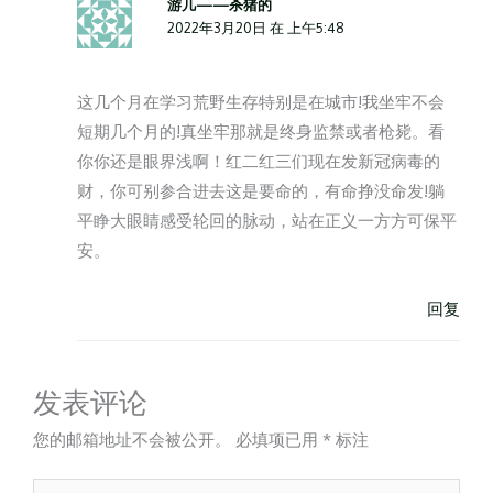
游几——杀猪的
2022年3月20日 在 上午5:48
这几个月在学习荒野生存特别是在城市!我坐牢不会
短期几个月的!真坐牢那就是终身监禁或者枪毙。看
你你还是眼界浅啊！红二红三们现在发新冠病毒的
财，你可别参合进去这是要命的，有命挣没命发!躺
平睁大眼睛感受轮回的脉动，站在正义一方方可保平
安。
回复
发表评论
您的邮箱地址不会被公开。
必填项已用
*
标注
在