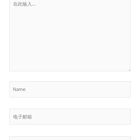
此
输
入...
Name
电
子
邮
箱