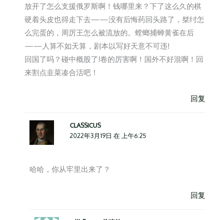
放开了怎么支援俄罗斯啊！钱哪里来？下了这么久的棋
硬着头皮也得走下去——没有后悔药回头路了，桀纣怎
么完蛋的，周厉王怎么被流放的。螳螂捕蝉黄雀在后
——人算不如天算，剧本以写好天意不可违!
回国了吗？碰中概股了!卷的厉害啊！国外不好混啊！回
来割点韭菜凑合活吧！
回复
CLASSICUS
2022年3月19日 在 上午6:25
哈哈，你从牢里出来了？
回复