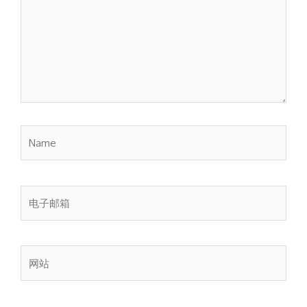
入...
Name
电
子
邮
箱
网
站