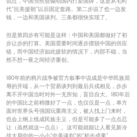
说过，中国当然会煽动国内打爱国牌，这是从毛时
代“抗美援朝”以后固定套路。第二步说了也一边发
钱，一边和美国谈判。三条都很快实现了。
但是第四步有可能是这样：中国和美国都做好了初
步让步的打算。美国需要时间逐步摆脱中国的供应
链，而中国经济如此疲软的情况下，内部不稳，当
然不想一夜之间经济重创。
180年前的鸦片战争被官方叙事中说成是中华民族屈
辱的开端，从一个贸易谈判到最后兵戎相见，步步
离不开中国当时对外一无所知，盲目自大。180年后
的中国比之前稍微好了一点，也仅仅是一点，单方
面对世界头号强国玩重商主义，被人找上门来时，
也会上纲上线成民族主义，但是可能多了一点点忍
让（虽然就这一点点）。这可能就能让人看见新冷
战大局中的一小小“中美谈判”的“初步成果”。