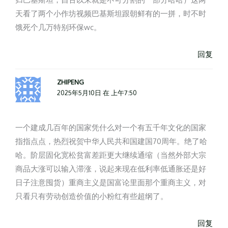
天看了两个小作坊视频巴基斯坦跟朝鲜有的一拼，时不时
饿死个几万特别环保wc。
回复
ZHIPENG
2025年5月10日 在 上午7:50
一个建成几百年的国家凭什么对一个有五千年文化的国家
指指点点，热烈祝贺中华人民共和国建国70周年。绝了哈
哈。阶层固化宽松贫富差距更大继续通缩（当然外部大宗
商品大涨可以输入滞涨，说起来现在低利率低通胀还是好
日子注意囤货）重商主义是国富论里面那个重商主义，对
只看只有劳动创造价值的小粉红有些超纲了。
回复