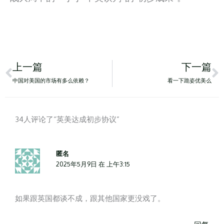
Prev
N
上一篇
下一篇
中国对美国的市场有多么依赖？
看一下跪姿优美么
34人评论了“英美达成初步协议”
匿名
2025年5月9日 在 上午3:15
如果跟英国都谈不成，跟其他国家更没戏了。