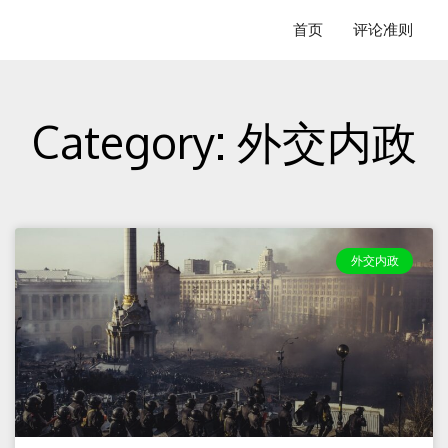
跳
首页
评论准则
至
内
容
Category: 外交内政
Page
Page
外交内政