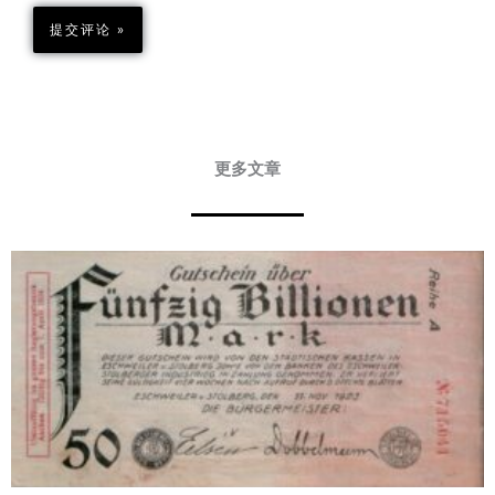
更多文章
Page
Page
Page
Page
Page
Page
Page
Page
Page
Page
Page
Page
Page
Page
Page
Page
Page
Page
Page
Page
Page
Page
Page
Page
Page
Page
Page
Page
Page
Page
Page
Page
Page
Page
Pa
P