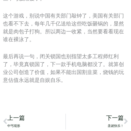
这个游戏，别说中国有关部门敲钟了，美国有关部门
也看不下去，每年几千亿送给这些吃饭砸锅的，显然
就是肉包子打狗。所以两边一收紧，当然要看看现在
谁在裸泳了。
最后再说一句，闭关锁国也别指望太多工程师红利
了，毕竟真锁国了，下一款手机电脑都没了。就算创
业公司创造了价值，如果不能出国割韭菜，烧钱的玩
意估值永远就是自娱自乐。
Prev
N
上一篇
下一篇
中丐现形
圣诞快乐！