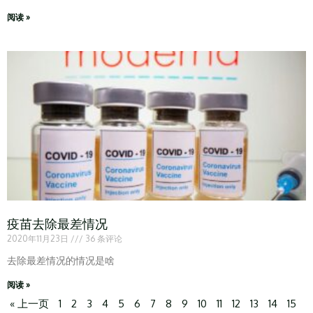
阅读 »
疫苗去除最差情况
2020年11月23日
36 条评论
去除最差情况的情况是啥
阅读 »
« 上一页
1
2
3
4
5
6
7
8
9
10
11
12
13
14
15