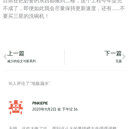
目前在把必要的东西都搬到二楼，这个工程今年是完
不成了，即便如此我会尽量保持更新速度，还有……不
要买三星的洗碗机！
Prev
N
上一篇
下一篇
减少的短文与新系列
无题
16人评论了“地板漏水”
PINKIEPIE
2020年11月2日 在 下午12:36
天呐，这也太惨了叭，遇到这么大的事情楼主先缓缓调整