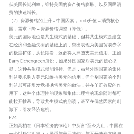
低美国长期利率，维持美国的资产价格膨胀、以及国民消
费的快速增长。
（2）资源价格的上升→中国因素， rmb升值→消费核心
国，需求下降→资源价格调整（降低）。
美元的国际地位是共生模式的基础，但其共生模式是建立
在经济和金融失衡的基础上的，突出表现为美国贸易赤字
的极度扩张，从长期看，这必将大肆透支美元信用。正如
Barry Eichengreen所说，如果外围国家对美元的信心坚
挺，这种共生模式就能维持。但是，虽然外围国家的集体
利益要求购入美元以维持美元的信用，但个别国家的个别
利益却可能引发竞相抛售美元的做法，并在羊群效应的作
用下，这种个体理性的现象和集体非理性的现象随时都可
能拉开帷幕，导致共生模式的崩溃，甚至在偶然因素的刺
激下，引发经济危机。
P24
正如高柏在《日本经济的悖论》中所言“至今为止，中国在
一个以稳定汇率（人民币与美元挂钩）与不开放资本账户