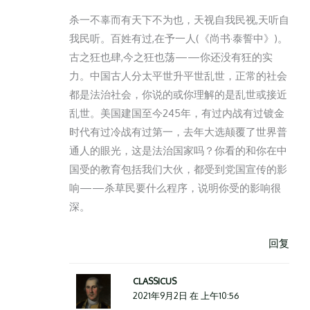
杀一不辜而有天下不为也，天视自我民视,天听自
我民听。百姓有过,在予一人(《尚书·泰誓中》)。
古之狂也肆,今之狂也荡——你还没有狂的实
力。中国古人分太平世升平世乱世，正常的社会
都是法治社会，你说的或你理解的是乱世或接近
乱世。美国建国至今245年，有过内战有过镀金
时代有过冷战有过第一，去年大选颠覆了世界普
通人的眼光，这是法治国家吗？你看的和你在中
国受的教育包括我们大伙，都受到党国宣传的影
响——杀草民要什么程序，说明你受的影响很
深。
回复
CLASSICUS
2021年9月2日 在 上午10:56