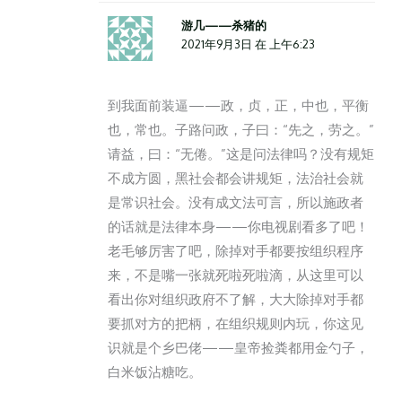
游几——杀猪的
2021年9月3日 在 上午6:23
到我面前装逼——政，贞，正，中也，平衡
也，常也。子路问政，子曰：“先之，劳之。”
请益，曰：“无倦。”这是问法律吗？没有规矩
不成方圆，黑社会都会讲规矩，法治社会就
是常识社会。没有成文法可言，所以施政者
的话就是法律本身——你电视剧看多了吧！
老毛够厉害了吧，除掉对手都要按组织程序
来，不是嘴一张就死啦死啦滴，从这里可以
看出你对组织政府不了解，大大除掉对手都
要抓对方的把柄，在组织规则内玩，你这见
识就是个乡巴佬——皇帝捡粪都用金勺子，
白米饭沾糖吃。