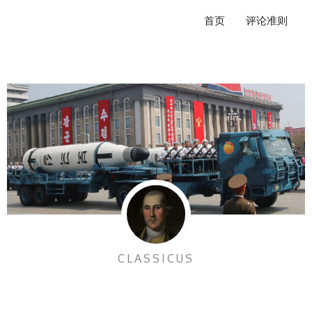
跳
首页
评论准则
至
内
容
CLASSICUS