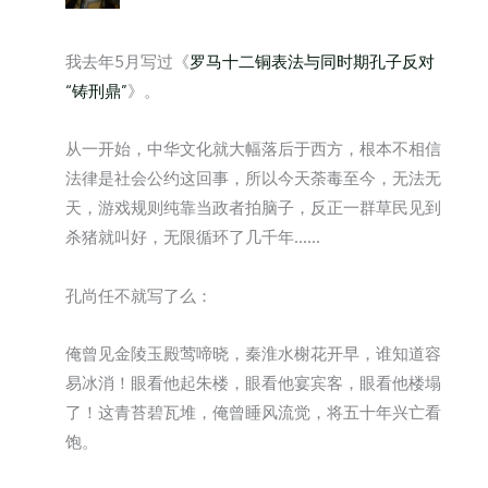
我去年5月写过《
罗马十二铜表法与同时期孔子反对
“铸刑鼎”
》。
从一开始，中华文化就大幅落后于西方，根本不相信
法律是社会公约这回事，所以今天荼毒至今，无法无
天，游戏规则纯靠当政者拍脑子，反正一群草民见到
杀猪就叫好，无限循环了几千年……
孔尚任不就写了么：
俺曾见金陵玉殿莺啼晓，秦淮水榭花开早，谁知道容
易冰消！眼看他起朱楼，眼看他宴宾客，眼看他楼塌
了！这青苔碧瓦堆，俺曾睡风流觉，将五十年兴亡看
饱。