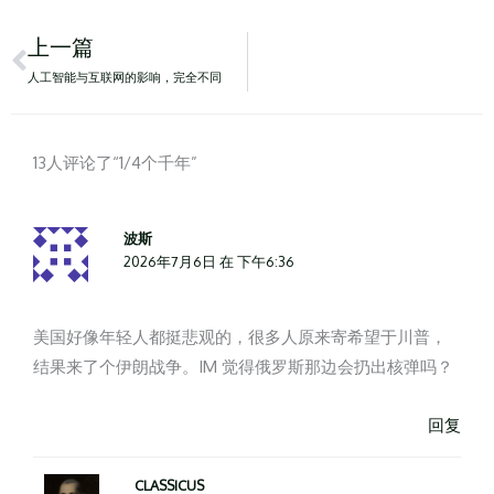
Prev
上一篇
人工智能与互联网的影响，完全不同
13人评论了“1/4个千年”
波斯
2026年7月6日 在 下午6:36
美国好像年轻人都挺悲观的，很多人原来寄希望于川普，
结果来了个伊朗战争。IM 觉得俄罗斯那边会扔出核弹吗？
回复
CLASSICUS