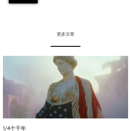
更多文章
Page
Page
Page
Page
Page
Page
Page
Page
Page
Page
Page
Page
Page
Page
Page
Page
Page
Page
Page
Page
Page
Page
Page
Page
Page
Page
Page
Page
Page
Page
Page
Page
Page
Page
Pa
P
1/4个千年