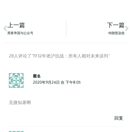
Prev
N
上一篇
下一篇
黑客帝国与公众号
特朗普染疫
28人评论了“1932年淞沪抗战：所有人都对未来误判”
匿名
2020年9月24日 在 下午8:05
见微知著啊
回复