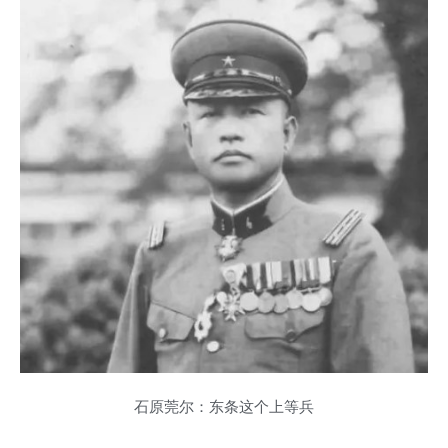
石原莞尔：东条这个上等兵