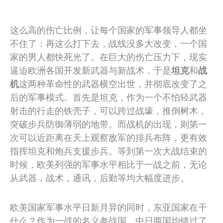
这么高的伤亡比例，让每个国家的军事领导人都坐
不住了：再这么打下去，战线没多大改变，一个国
家的男人都快死光了。在巨大的伤亡压力下，现实
逼迫欧洲各国开发新武器与新战术，于是
坦克
和
战
机
这两种革命性的武器横空出世，并彻底改变了之
后的军事模式。首先是坦克，作为一个不怕轻武器
射击的行走的铁壳子，可以跨过战壕，推倒树木，
突破步兵防御薄弱的地带。而战机的出现，则第一
次可以近距离在天上观察敌军的排兵布阵，更有效
指挥坦克和炮兵支援步兵。等到第一次大战结束的
时候，欧美列强的军事水平相比于一战之前，无论
从武器，战术，通讯，后勤等均大幅度进步。
欧美国家军事水平日新月异的同时，东亚国家在干
什么？作为一战的名义参战国，中日两国均错过了