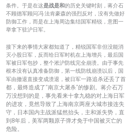
条件。于是在这
是战是和
的历史关键时刻，蒋介石
不顾德军顾问冯·法肯豪森的强烈反对，没有先做好
防御工作，而是在上海周边集结国军精锐，意图一
举拿下驻沪日军。
接下来的事情大家都知道了，精锐国军非但没能消
灭小股日军，反而给日军时机在上海增兵，最后国
军被日军包抄，整个淞沪防线完全崩溃。由于事先
根本没有认真准备防御，第一线防线崩溃以后，国
一路追杀还丢了首
军由撤退直接变成溃退，被日军
都，最终造成了“南京大屠杀”的惨剧。蒋介石万
万没想到的是，事先看来十拿九稳的
对上海日军
的进攻，竟然导致了上海南京两座大城市接连失
守，日本国内主战派猛然抬头，主和派失势，直
到8年后，美军两颗原子弹才免于中国被灭亡的
危险。