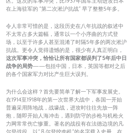
区。这次的军事冲突，比1937年国军主动进攻日本
在上海驻军的 “第二次淞沪抗战” 早了整整5年多。
令人非常可惜的是，这段历史在八年抗战的叙述中
不太常占多大篇幅，通常以一个小序曲的方式登
场，以至于许多人甚至混淆了时隔5年多的两次淞沪
抗战。更令人觉得遗憾的是，很少有人真正明白，
这次军事冲突，恰恰让所有国家都误判了5年后中日
战争的局势
——包括中国，日本，英国等都对之后
的各个国家军力对比产生巨大误判。
为什么会这样？首先要简单了解一下军事发展史。
在1914至1918年的第一次世界大战中，各国一开始
普遍采用阵地战，战壕战，进攻时往往先放一阵
炮，随即开始人海冲击，遇到防守的步枪与机枪火
力网常常伤亡惨重。著名的战役有在法德边境的凡
尔登战役，以“凡尔登绞肉机”的名字载入史册。在