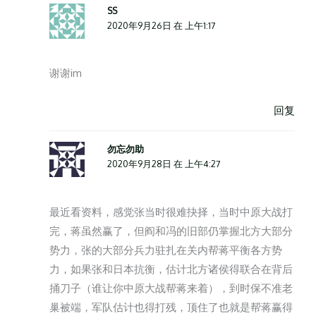
SS
2020年9月26日 在 上午1:17
谢谢im
回复
勿忘勿助
2020年9月28日 在 上午4:27
最近看资料，感觉张当时很难抉择，当时中原大战打
完，蒋虽然赢了，但阎和冯的旧部仍掌握北方大部分
势力，张的大部分兵力驻扎在关内帮蒋平衡各方势
力，如果张和日本抗衡，估计北方诸侯得联合在背后
捅刀子（谁让你中原大战帮蒋来着），到时保不准老
巢被端，军队估计也得打残，顶住了也就是帮蒋赢得