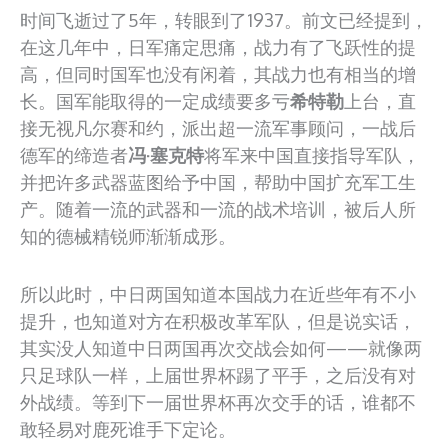
时间飞逝过了5年，转眼到了1937。前文已经提到，
在这几年中，日军痛定思痛，战力有了飞跃性的提
高，但同时国军也没有闲着，其战力也有相当的增
长。国军能取得的一定成绩要多亏
希特勒
上台，直
接无视凡尔赛和约，派出超一流军事顾问，一战后
德军的缔造者
冯·塞克特
将军来中国直接指导军队，
并把许多武器蓝图给予中国，帮助中国扩充军工生
产。随着一流的武器和一流的战术培训，被后人所
知的德械精锐师渐渐成形。
所以此时，中日两国知道本国战力在近些年有不小
提升，也知道对方在积极改革军队，但是说实话，
其实没人知道中日两国再次交战会如何——就像两
只足球队一样，上届世界杯踢了平手，之后没有对
外战绩。等到下一届世界杯再次交手的话，谁都不
敢轻易对鹿死谁手下定论。