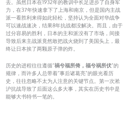
去。虽然日本在1932年的教训中长足进步了自身军
力，在37年快速拿下了上海和南京，但是国内主战
派一看胜利来得如此轻松，坚持认为全面对华战争
可以速战速决，结果8年抗战都没解决。而且，由于
过分容易的胜利，日本的主和派没有了市场，间接
导致后来主战派竟然敢把战火烧到了美国头上，最
终让日本挨了两颗原子弹的炸。
历史的进程往往遵循“
祸兮福所倚，福兮祸所伏
”的
规律，而许多人总带着“事后诸葛亮”的眼光看历
史，往往忽略不太为人注意的关键节点。第一次淞
沪抗战导致了后面这么多大事，其实在历史书中是
能够大书特书一笔的。