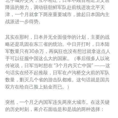
北平城外交火，互不相让，日军不顾首相近卫文麿
降温的努力，调动驻朝鲜军队赴前线进攻北平天
津，一个月就拿下两座重要城市，掀起日本国内主
战派进一步得势。
其实在那时，日本并无全面侵华的计划，主要的战
略还是巩固在东三省的统治。中日开打时，日本陆
军数量只有30余万，再疯狂也没有想过就拿这点人
手可以征服中国这么大的国家。（事后很多人以讹
传讹说，日军当时想在 “3个月内灭亡中国” ——这
句话实在经不起推敲，日军在卢沟桥交火前的军队
数量，剿灭几个省的游击队都难。这句话就是国共
双方在给自己脸上贴金而已。）
突然，一个月之内国军连失两座大城市。在这关键
的历史时刻，蒋介石面临是和是战的两种选择：