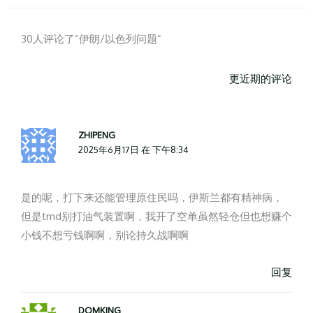
更
更
近
近
30人评论了“伊朗/以色列问题”
期
期
的
的
更近期的评论
评
评
论
论
ZHIPENG
2025年6月17日 在 下午8:34
是的呢，打下来还能管理原住民吗，伊斯兰都有精神病，
但是tmd别打油气装置啊，我开了空单虽然轻仓但也想赚个
小钱不想亏钱啊啊，别论持久战啊啊
回复
DOMKING