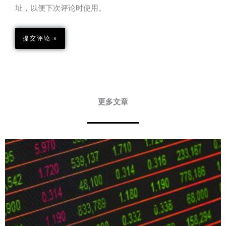
址，以便下次评论时使用。
更多文章
Page
Page
Page
Page
Page
Page
Page
Page
Page
Page
Page
Page
Page
Page
Page
Page
Page
Page
Page
Page
Page
Page
Page
Page
Page
Page
Page
Page
Page
Page
Page
Page
Page
Page
Pa
P