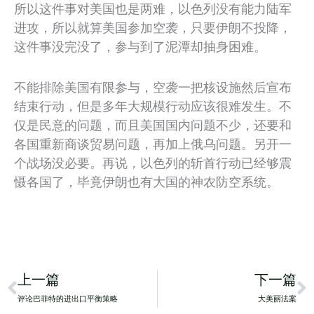
所以这件事对美国也是两难，以色列没有能力陆军
进攻，所以就算美国参加空袭，只要伊朗不投降，
这件事没完没了，参与到了泥潭却抽身困难。
不能排除美国有限参与，空袭一把核设施然后宣布
结束行动，但是多年大规模行动应该很难发生。不
仅是民意的问题，而且美国国内问题不少，还要和
各国重新商谈贸易问题，再加上俄乌问题。另开一
个战场没必要。再说，以色列的斩首行动已经够震
慑各国了，毕竟伊朗也有大国的神农防空系统。
Prev
N
上一篇
下一篇
评论巴菲特的进出口平衡策略
大美丽法案