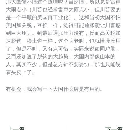
那大国懂不懂这个道理呢？当然懂，所以总是雷声
大雨点小（川普也经常雷声大雨点小，但川普要的
是一个平顺的美国再工业化）。这和当初大国不怕
美国加关税，互掐一样，觉得可能通胀能让川普感
到巨大压力。到最后通胀压力没有，反而高关税加
速脱钩。稀土也一样，这个牌老叫，也就慢慢没用
了，但是不叫，又有点可惜，实际来说如同鸡肋，
反而还加速了脱钩的大趋势。大国内部像山本的
人，其实不少，但是总方针不要妥协，那也只能硬
着头皮上了。
有机会，我会写一下大国什么牌是有用的。
Prev
N
上一篇
下一篇