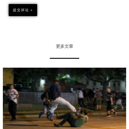
更多文章
Page
Page
Page
Page
Page
Page
Page
Page
Page
Page
Page
Page
Page
Page
Page
Page
Page
Page
Page
Page
Page
Page
Page
Page
Page
Page
Page
Page
Page
Page
Page
Page
Page
Page
Pa
P